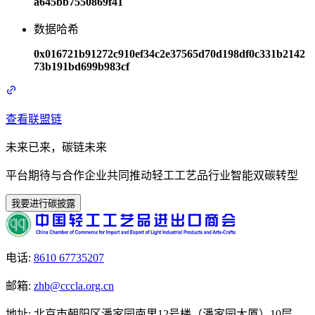
a645bb7550869f41
数据哈希
0x016721b91272c910ef34c2e37565d70d198df0c331b2142
73b191bd699b983cf
查看联盟链
未来已来，碳链未来
平台期待与合作企业共同推动轻工工艺品行业智能双碳转型
我要进行碳披露
电话
:
8610 67735207
邮箱
:
zhb@cccla.org.cn
地址
:
北京市朝阳区潘家园南里12号楼（潘家园大厦）10层