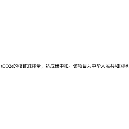
CO2e的核证减排量，达成碳中和。该项目为中华人民共和国境内的 Yunnan