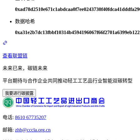
0xad78d2510e671c1abdcaa0f7ee0243730f40fdca41dddfa2
数据哈希
0xa31e2b7dc13fbbf10314b4594196067f66f2701a6399eb12
查看联盟链
未来已来，碳链未来
平台期待与合作企业共同推动轻工工艺品行业智能双碳转型
我要进行碳披露
电话
:
8610 67735207
邮箱
:
zhb@cccla.org.cn