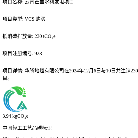
项目名称:
云南芒里水利发电项目
项目类型:
VCS 购买
抵消碳排放量:
230 tCO₂e
项目注册编号:
928
项目详情:
华腾地毯有限公司在2024年12月6日与10日共注销230 t
目。
3.94
kgCO₂e
中国轻工工艺品碳标识