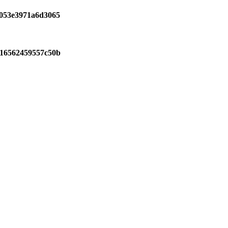
9053e3971a6d3065
216562459557c50b