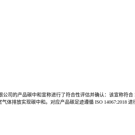
对华腾地毯有限公司的产品碳中和宣称进行了符合性评估并确认：该宣称符合 IS
m2）产生的温室气体排放实现碳中和。对应产品碳足迹遵循 ISO 14067:201