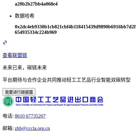
a20b2b27bb4a068e4
数据哈希
0x2dc4eb9330b1cb821cbf4b118415439d9890b6916bb7d2f
654935334c224b969
查看联盟链
未来已来，碳链未来
平台期待与合作企业共同推动轻工工艺品行业智能双碳转型
我要进行碳披露
电话
:
8610 67735207
邮箱
:
zhb@cccla.org.cn