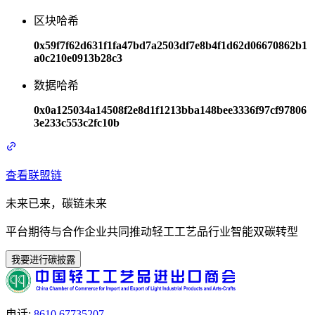
区块哈希
0x59f7f62d631f1fa47bd7a2503df7e8b4f1d62d06670862b1
a0c210e0913b28c3
数据哈希
0x0a125034a14508f2e8d1f1213bba148bee3336f97cf97806
3e233c553c2fc10b
查看联盟链
未来已来，碳链未来
平台期待与合作企业共同推动轻工工艺品行业智能双碳转型
我要进行碳披露
电话
:
8610 67735207